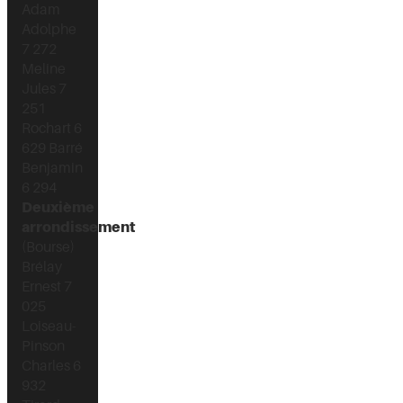
Adam
Adolphe
7 272
Meline
Jules 7
251
Rochart 6
629 Barré
Benjamin
6 294
Deuxième
arrondissement
(Bourse)
Brélay
Ernest 7
025
Loiseau-
Pinson
Charles 6
932