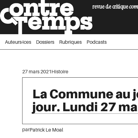
revue de critique
com
Auteurs·ices
Dossiers
Rubriques
Podc
Auteurs·ices
Dossiers
Rubriques
Podcasts
27 mars 2021
Histoire
La Commune au jo
jour. Lundi 27 m
par
Patrick Le Moal