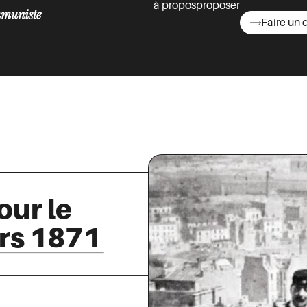
à propos
proposer
muniste
Faire un 
asts
ur le
ars 1871