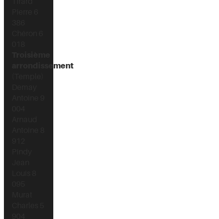
Tirard
Pierre 6
386
Chéron 6
018
Troisième
arrondissement
(Temple)
Demay
Antoine 9
004
Arnaud
Antoine 8
912
Pindy
Jean
Louis 8
095
Murat
Charles 5
904