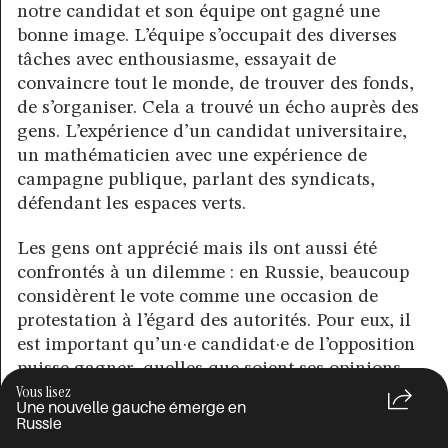
notre candidat et son équipe ont gagné une
bonne image. L’équipe s’occupait des diverses
tâches avec enthousiasme, essayait de
convaincre tout le monde, de trouver des fonds,
de s’organiser. Cela a trouvé un écho auprès des
gens. L’expérience d’un candidat universitaire,
un mathématicien avec une expérience de
campagne publique, parlant des syndicats,
défendant les espaces verts.
Les gens ont apprécié mais ils ont aussi été
confrontés à un dilemme : en Russie, beaucoup
considèrent le vote comme une occasion de
protestation à l’égard des autorités. Pour eux, il
est important qu’un·e candidat·e de l’opposition
puisse gagner, quelles que soient ses opinions.
Vous lisez
Étant donné que dans ma circonscription, la
Une nouvelle gauche émerge en
campagne du candidat libéral disposait de vastes
Russie
ressources, beaucoup de gens sont restés dans