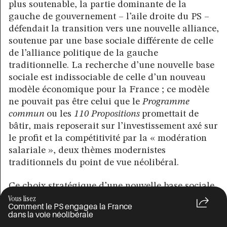
plus soutenable, la partie dominante de la
gauche de gouvernement – l’aile droite du PS –
défendait la transition vers une nouvelle alliance,
soutenue par une base sociale différente de celle
de l’alliance politique de la gauche
traditionnelle. La recherche d’une nouvelle base
sociale est indissociable de celle d’un nouveau
modèle économique pour la France ; ce modèle
ne pouvait pas être celui que le
Programme
commun
ou les
110 Propositions
promettait de
bâtir, mais reposerait sur l’investissement axé sur
le profit et la compétitivité par la « modération
salariale », deux thèmes modernistes
traditionnels du point de vue néolibéral.
Ce choix stratégique d’une nouvelle base sociale
eut trois conséquences.
Vous lisez
Comment le PS engagea la France
dans la voie néolibérale
La première fut que le gouvernement dirigé par