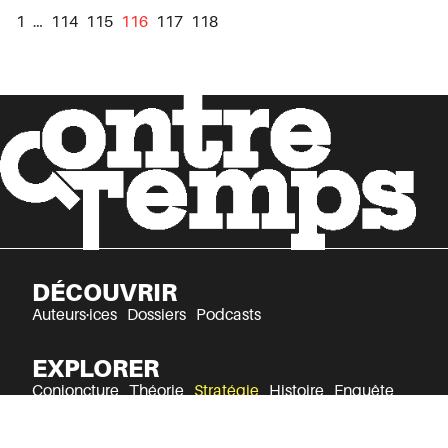
1
…
114
115
116
117
118
DÉCOUVRIR
Auteurs·ices
Dossiers
Podcasts
EXPLORER
Conjoncture
Théorie
Stratégie
Histoire
Enquête
Culture
Récits