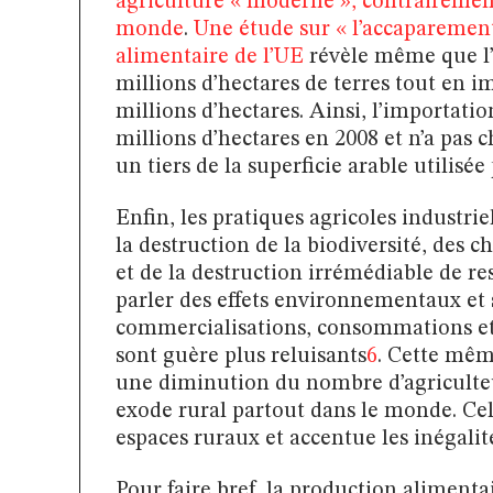
agriculture « moderne », contrairement 
monde
.
Une étude sur « l’accaparement
alimentaire de l’UE
révèle même que l’
millions d’hectares de terres tout en i
millions d’hectares. Ainsi, l’importation
millions d’hectares en 2008 et n’a pas 
un tiers de la superficie arable utilisé
Enfin, les pratiques agricoles industrie
la destruction de la biodiversité, des 
et de la destruction irrémédiable de re
parler des effets environnementaux et 
commercialisations, consommations et 
sont guère plus reluisants
6
. Cette mêm
une diminution du nombre d’agriculteu
exode rural partout dans le monde. Cela
espaces ruraux et accentue les inégalit
Pour faire bref, la production alimentai