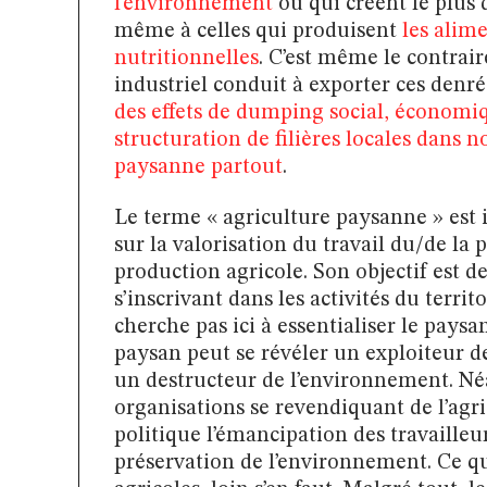
l’environnement
ou qui créent le plus
même à celles qui produisent
les alim
nutritionnelles
. C’est même le contrai
industriel conduit à exporter ces denr
des effets de dumping social, économ
structuration de filières locales dans n
paysanne partout
.
Le terme « agriculture paysanne » est i
sur la valorisation du travail du/de la 
production agricole. Son objectif est de
s’inscrivant dans les activités du terri
cherche pas ici à essentialiser le pays
paysan peut se révéler un exploiteur de 
un destructeur de l’environnement. Né
organisations se revendiquant de l’agr
politique l’émancipation des travailleur
préservation de l’environnement. Ce qui