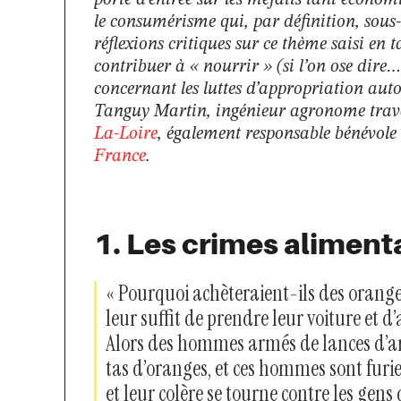
porte d’entrée sur les méfaits tant économ
le consumérisme qui, par définition, sous-
réflexions critiques sur ce thème saisi en
contribuer à « nourrir » (si l’on ose dire…)
concernant les luttes d’appropriation aut
Tanguy Martin, ingénieur agronome trava
La-Loire
, également responsable bénévole 
France
.
1. Les crimes aliment
« Pourquoi achèteraient-ils des oranges
leur suffit de prendre leur voiture et d
Alors des hommes armés de lances d’ar
tas d’oranges, et ces hommes sont furi
et leur colère se tourne contre les gen