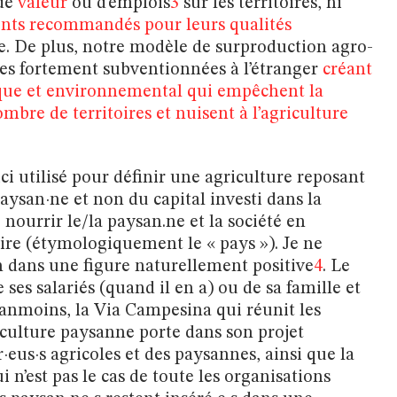
 de
valeur
ou d’emplois
3
sur les territoires, ni
ents recommandés pour leurs qualités
re. De plus, notre modèle de surproduction agro-
ées fortement subventionnées à l’étranger
créant
ique et environnemental qui empêchent la
ombre de territoires et nuisent à l’agriculture
ci utilisé pour définir une agriculture reposant
paysan·ne et non du capital investi dans la
 nourrir le/la paysan.ne et la société en
toire (étymologiquement le « pays »). Je ne
an dans une figure naturellement positive
4
. Le
ses salariés (quand il en a) ou de sa famille et
anmoins, la Via Campesina qui réunit les
iculture paysanne porte dans son projet
·eus·s agricoles et des paysannes, ainsi que la
 n’est pas le cas de toute les organisations