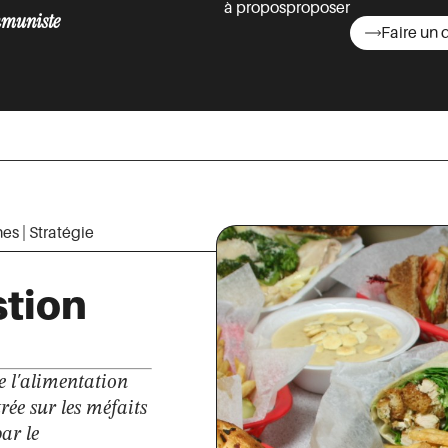
à propos
proposer
muniste
Faire un 
asts
nes
|
Stratégie
stion
e l'alimentation
trée sur les méfaits
ar le