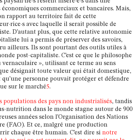
les paysan·ne·s restent inséré·e·s dans une
ts économiques commerciaux et bancaires. Mais,
 rapport au territoire fait de cette
ur·rice·s avec laquelle il serait possible de
iste. D’autant plus, que cette relative autonomie
taliste lui a permis de préserver des savoirs,
ru ailleurs. Ils sont pourtant des outils utiles à
monde post-capitaliste. C’est ce que le philosophe
vernaculaire », utilisant ce terme au sens
ique désignait toute valeur qui était domestique,
t qu’une personne pouvait protéger et défendre
ndue sur le marché
5
.
s populations des pays non industrialisés
, tandis
us-nutrition dans le monde stagne autour de 900
euses années selon l’Organisation des Nations
ture (FAO). Et ce, malgré une production
rrir chaque être humain. C’est dire si
notre