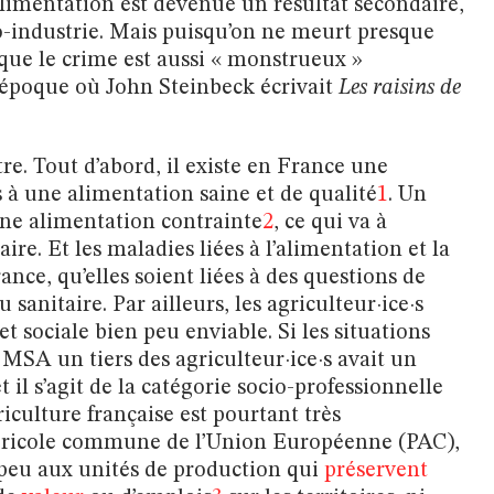
’alimentation est devenue un résultat secondaire,
ro-industrie. Mais puisqu’on ne meurt presque
 que le crime est aussi « monstrueux »
à l’époque où John Steinbeck écrivait
Les raisins de
re. Tout d’abord, il existe en France une
 à une alimentation saine et de qualité
1
. Un
une alimentation contrainte
2
, ce qui va à
ire. Et les maladies liées à l’alimentation et la
nce, qu’elles soient liées à des questions de
sanitaire. Par ailleurs, les agriculteur·ice·s
t sociale bien peu enviable. Si les situations
 MSA un tiers des agriculteur·ice·s avait un
il s’agit de la catégorie socio-professionnelle
riculture française est pourtant très
agricole commune de l’Union Européenne (PAC),
 peu aux unités de production qui
préservent