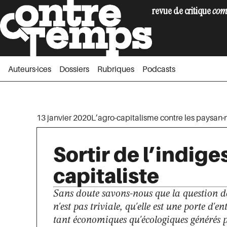
revue de critique
com
Auteurs·ices
Dossiers
Rubriques
Podc
Auteurs·ices
Dossiers
Rubriques
Podcasts
13 janvier 2020
L’agro-capitalisme contre les paysan·
Sortir de l’indige
capitaliste
Sans doute savons-nous que la question d
n'est pas triviale, qu'elle est une porte d'en
tant économiques qu'écologiques générés p