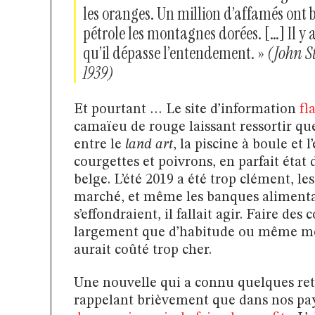
les oranges. Un million d’affamés ont be
pétrole les montagnes dorées. […] Il y
qu’il dépasse l’entendement. »
(John S
1939)
Et pourtant … Le site d’information
fl
camaïeu de rouge laissant ressortir qu
entre le
land art
, la piscine à boule e
courgettes et poivrons, en parfait ét
belge. L’été 2019 a été trop clément, l
marché, et même les banques alimentai
s’effondraient, il fallait agir. Faire de
largement que d’habitude ou même mét
aurait coûté trop cher.
Une nouvelle qui a connu quelques ret
rappelant brièvement que dans nos pay