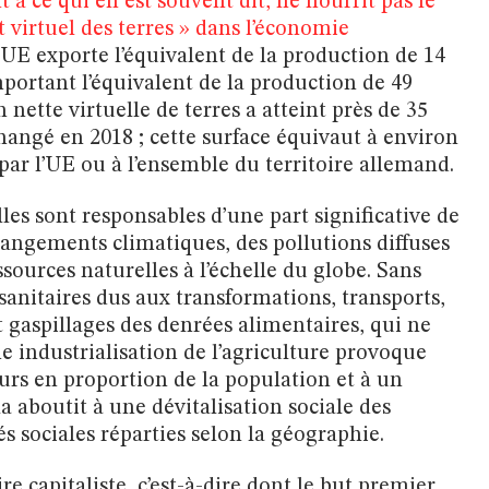
à ce qui en est souvent dit, ne nourrit pas le
 virtuel des terres » dans l’économie
UE exporte l’équivalent de la production de 14
mportant l’équivalent de la production de 49
 nette virtuelle de terres a atteint près de 35
changé en 2018 ; cette surface équivaut à environ
e par l’UE ou à l’ensemble du territoire allemand.
lles sont responsables d’une part significative de
changements climatiques, des pollutions diffuses
ssources naturelles à l’échelle du globe. Sans
sanitaires dus aux transformations, transports,
gaspillages des denrées alimentaires, qui ne
e industrialisation de l’agriculture provoque
rs en proportion de la population et à un
 aboutit à une dévitalisation sociale des
és sociales réparties selon la géographie.
re capitaliste, c’est-à-dire dont le but premier