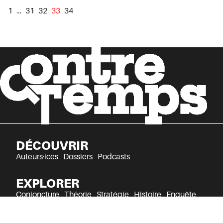
1
…
31
32
33
34
DÉCOUVRIR
Auteurs·ices
Dossiers
Podcasts
EXPLORER
Conjoncture
Théorie
Stratégie
Histoire
Enquête
Culture
Récits