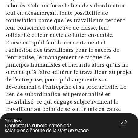
salariés. Cela renforce le lien de subordination
tout en désamorçant toute possibilité de
contestation parce que les travailleurs perdent
leur conscience collective de classe, leur
solidarité et leur envie de lutter ensemble.
Conscient qu’il faut le consentement et
l’adhésion des travailleurs pour le succès de
l’entreprise, le management se targue de
principes humanistes et inclusifs alors qu’ils ne
servent qu’à faire adhérer le travailleur au projet
de l’entreprise, pour qu’il augmente son
dévouement à l’entreprise et sa productivité. Le
lien de subordination est personnalisé et
invisibilisé, ce qui engage subjectivement le
travailleur au point de se sentir mis en cause
dans sa personne même, et non plus dans son
Vous lisez
identité professionnelle. Tous les problèmes de
Contester la subordination des
salarié·es à l’heure de la
start-up nation
management, les risques psycho-sociaux ou les