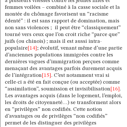
à plusieurs vitesses contre les jeunes filles et
femmes voilées – combiné à la casse sociale et la
montée du chômage favorisent un “racisme
édenté” : il est sans rapport de domination, mais
non sans violences ; il peut être “classiquement”
tourné vers ceux que l’on croit riche “parce que”
juifs (ou chinois) ; mais il est aussi intra-
populaire
[14]
; évolutif, venant même d’une partie
d’anciennes populations immigrées contre les
dernières vagues d’immigration perçues comme
menaçant des avantages parfois durement acquis
de l’intégration
[15]
. C’est notamment vrai si
celle-ci a été en fait conçue (ou acceptée) comme
“assimilation”, soumission et invisibilisation
[16]
.
Les avantages acquis (dans le logement, l’emploi,
les droits de citoyenneté…) se transforment alors
en “privilèges” non codifiés. Cette notion
d’avantages ou de privilèges “non codifiés”
permet de les distinguer des privilèges