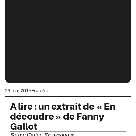
29 mai 2015
Enquête
A lire : un extrait de « En
découdre » de Fanny
Gallot
Fanny Gallot, En découdre....