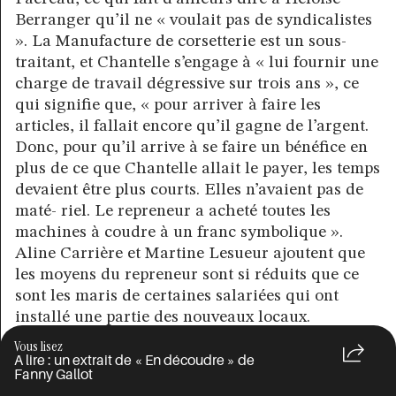
Berranger qu’il ne « voulait pas de syndicalistes
». La Manufacture de corsetterie est un sous-
traitant, et Chantelle s’engage à « lui fournir une
charge de travail dégressive sur trois ans », ce
qui signifie que, « pour arriver à faire les
articles, il fallait encore qu’il gagne de l’argent.
Donc, pour qu’il arrive à se faire un bénéfice en
plus de ce que Chantelle allait le payer, les temps
devaient être plus courts. Elles n’avaient pas de
maté- riel. Le repreneur a acheté toutes les
machines à coudre à un franc symbolique ».
Aline Carrière et Martine Lesueur ajoutent que
les moyens du repreneur sont si réduits que ce
sont les maris de certaines salariées qui ont
installé une partie des nouveaux locaux.
Vous lisez
Devant cette instabilité, certaines ouvrières ne
A lire : un extrait de « En découdre » de
Fanny Gallot
souhaitent pas s’y engager. Florence Benoît, par