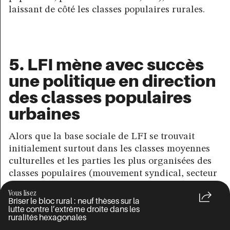
laissant de côté les classes populaires rurales.
5. LFI mène avec succès
une politique en direction
des classes populaires
urbaines
Alors que la base sociale de LFI se trouvait
initialement surtout dans les classes moyennes
culturelles et les parties les plus organisées des
classes populaires (mouvement syndical, secteur
public, etc.), elle s’adresse dorénavant également
Vous lisez
aux habitant·es des quartiers populaires et aux
Briser le bloc rural : neuf thèses sur la
lutte contre l’extrême droite dans les
classes populaires racisées.
ruralités hexagonales