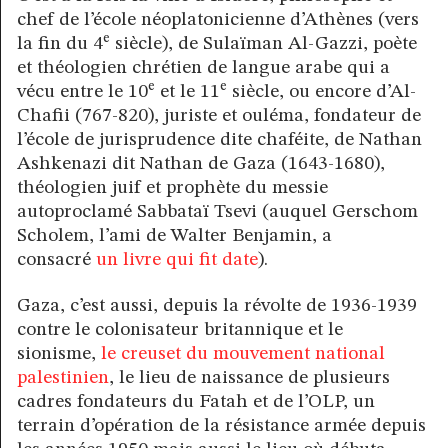
chef de l’école néoplatonicienne d’Athènes (vers
e
la fin du 4
siècle), de Sulaïman Al-Gazzi, poète
et théologien chrétien de langue arabe qui a
e
e
vécu entre le 10
et le 11
siècle, ou encore d’Al-
Chafii (767-820), juriste et ouléma, fondateur de
l’école de jurisprudence dite chaféite, de Nathan
Ashkenazi dit Nathan de Gaza (1643-1680),
théologien juif et prophète du messie
autoproclamé Sabbataï Tsevi (auquel Gerschom
Scholem, l’ami de Walter Benjamin, a
consacré
un livre qui fit date
).
Gaza, c’est aussi, depuis la révolte de 1936-1939
contre le colonisateur britannique et le
sionisme,
le creuset du mouvement national
palestinien
, le lieu de naissance de plusieurs
cadres fondateurs du Fatah et de l’OLP, un
terrain d’opération de la résistance armée depuis