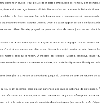
e actuellement en Russie. Pour preuve de la piété démocratique de Nemtsov, par exemple, il
bre, dans le dos des organisateurs officiels, Nemtsov s’est accordé avec la Mairie de Moscou
évolution à la Place Bolotnaïa (qui porte bien son nom « marécageuse ») – sans consulter
 organisateurs officiels, Sergueï Udaltsov (Front de gauche) gisait sur un lit d’hôpital après
ouvement, Alexeï Navalny, purgeait sa peine de prison de quinze jours, consécutive à la
s sociaux, et
a fortiori
des syndicats. Ici joue la crainte de s’engager dans un combat trop
our s’ouvrir à des causes non directement liées à leur objet premier de lutte. Mais si les
urs militants sont sur le terrain. À Moscou, par exemple, Evgenia Tchirikova, leader du
r montante des nouveaux mouvements sociaux, fait partie des figures emblématiques de la
sez étrangère à la Russie post-soviétique jusque-là. Le réveil de ceux qui refusent de se
a eu lieu le 10 décembre, alors qu’était annoncée une journée nationale de protestation. À
 peu près autant en province, toutes villes confondues. Toujours le même public, beaucoup
vec soin à la maison, une grande inventivité dans les slogans (par exemple : «
Je n’ai pas