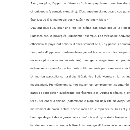
Avec, en plus, l’appui de faiseurs d’opinion populaires dans leur
doma
chroniqueurs (y compris mondains). C’est aussi un signe, quand ces gens se
était jusque-là le monopole des « ratés » ou des « idiots ».)
D’autant plus que, pour une fois (ce n’était pas arrivé depuis la Pere
l’intellectuelle, la privilégiée, qui montre l’exemple. Les médias ne peuv
officielles), le pays tout entier suit attentivement ce qui s’y passe, et embra
Les partis d’opposition parlementaires jouent les seconds rôles, emprun
mesures plus ou moins importantes). Les gens s’organisent en premie
évènements organisés par les partis politiques, mais pour s’en saisir comp
Un mot en particulier sur la droite libérale (les Boris Nemtsov, Ilia Ia
mobilisation). Premièrement, la mobilisation est complètement spontanée
partis de l’opposition systémique (représentés à la Douma fédérale), ni 
tel ou tel leader d’opinion (notamment le blogueur déjà cité Navalny). M
mouvement de colère actuel, encore moins de le représenter. Or c’est just
haut, qui dirigent des organisations anti-Poutine du type Autre Russie ou S
lourdement, c’est confondre la Révolution orange d’Ukraine avec le mouv