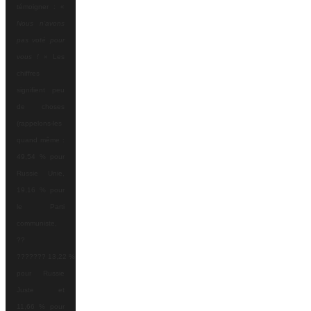
témoigner : «
Nous n’avons
pas voté pour
vous !
» Les
chiffres
signifient peu
de choses
(rappelons-les
quand même :
49,54 % pour
Russie Unie,
19,16 % pour
le Parti
communiste,
??
???????
13,22 %
pour Russie
Juste et
11,66 % pour