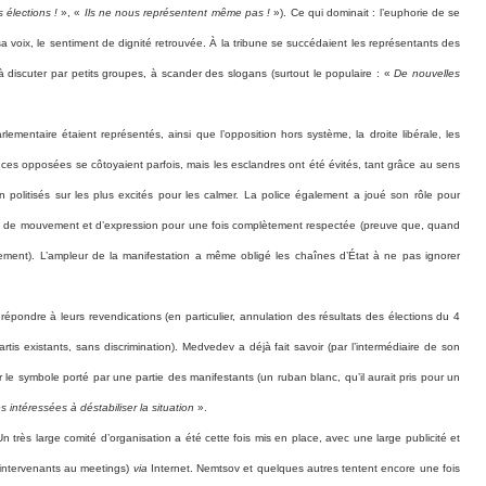
 élections !
», «
Ils ne nous représentent même pas !
»). Ce qui dominait : l’euphorie de se
a voix, le sentiment de dignité retrouvée. À la tribune se succédaient les représentants des
e à discuter par petits groupes, à scander des slogans (surtout le populaire : «
De nouvelles
lementaire étaient représentés, ainsi que l’opposition hors système, la droite libérale, les
ances opposées se côtoyaient parfois, mais les esclandres ont été évités, tant grâce au sens
n politisés sur les plus excités pour les calmer. La police également a joué son rôle pour
berté de mouvement et d’expression pour une fois complètement respectée (preuve que, quand
rectement). L’ampleur de la manifestation a même obligé les chaînes d’État à ne pas
ignorer
ndre à leurs revendications (en particulier, annulation des résultats des élections du 4
tis existants, sans discrimination). Medvedev a déjà fait savoir (par l’intermédiaire de son
ur le symbole porté par une partie des manifestants (un ruban blanc, qu’il aurait pris pour un
 intéressées à déstabiliser la situation
».
très large comité d’organisation a été cette fois mis en place, avec une large publicité et
 intervenants au meetings)
via
Internet. Nemtsov et quelques autres tentent encore une fois