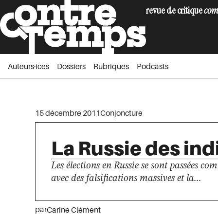
revue de critique
com
Auteurs·ices
Dossiers
Rubriques
Podc
Auteurs·ices
Dossiers
Rubriques
Podcasts
15 décembre 2011
Conjoncture
La Russie des in
Les élections en Russie se sont passées c
avec des falsifications massives et la...
par
Carine Clément