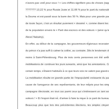
n’avons pas voté pour vous !
» Les chiffres signifient peu de choses (r
???????
13,22 % pour Russie Juste et 11,66 % pour le parti du nationalis
la Douma et est passé sous la barre des 50 %. Mais pour une grande part
de toute façon, c’est un résultat purement « dessiné », comme disent les
de la population envers le « Parti des escrocs et des voleurs » (ainsi qu
Alexeï Nabalny).
En effet, au début de la campagne, les gouverneurs régionaux recevaient
du prince n’a pas suffi à calmer la colère, au contraire. Dès le lendemai
moins à Saint-Pétersbourg. Plus de trois cents personnes ont été ar
mobilisations de continuer les jours suivants, ainsi que les arrestations.
certain temps, s’étaient habitués à ce que leurs voix ne valent pas grand
La mobilisation résulte en grande partie de l’impopularité croissante du pa
cause de l’arrogance de ses représentants, de leur mépris pour les simp
campagne électorale, en tout cas parmi ceux qui s’intéressent un tant soit
voleurs !
» Et l’espoir était né, d’arriver à faire la nique à ce parti de bur
Beaucoup plus que lors des précédentes élections, les simples citoyens