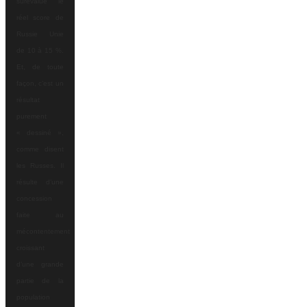
surévalue le
réel score de
Russie Unie
de 10 à 15 %.
Et, de toute
façon, c’est un
résultat
purement
« dessiné »,
comme disent
les Russes. Il
résulte d’une
concession
faite au
mécontentement
croissant
d’une grande
partie de la
population