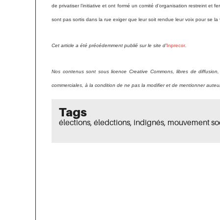
de privatiser l’initiative et ont formé un comité d’organisation restreint et f
sont pas sortis dans la rue exiger que leur soit rendue leur voix pour se l
Cet article a été précédemment publié sur le site d’
Inprecor
.
Nos contenus
sont
sous licence Creative Commons, libres de diffusion,
commerciales, à la condition de ne pas la modifier et de mentionner auteur
Tags
élections
,
éledctions
,
indignés
,
mouvement soc