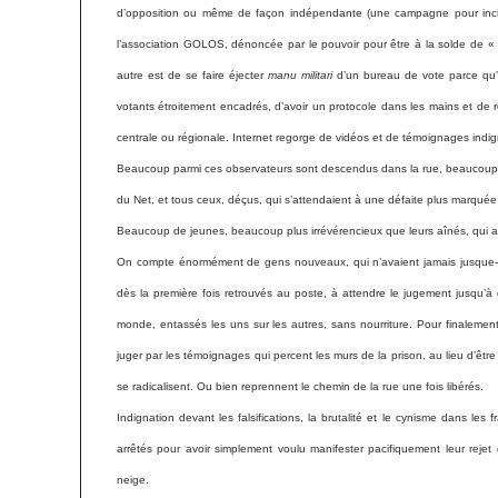
d’opposition ou même de façon indépendante (une campagne pour incite
l’association GOLOS, dénoncée par le pouvoir pour être à la solde de «
autre est de se faire éjecter
manu militari
d’un bureau de vote parce qu’o
votants étroitement encadrés, d’avoir un protocole dans les mains et de re
centrale ou régionale. Internet regorge de vidéos et de témoignages indig
Beaucoup parmi ces observateurs sont descendus dans la rue, beaucoup de
du Net, et tous ceux, déçus, qui s’attendaient à une défaite plus marquée
Beaucoup de jeunes, beaucoup plus irrévérencieux que leurs aînés, qui am
On compte énormément de gens nouveaux, qui n’avaient jamais jusque-là
dès la première fois retrouvés au poste, à attendre le jugement jusqu’
monde, entassés les uns sur les autres, sans nourriture. Pour finalemen
juger par les témoignages qui percent les murs de la prison, au lieu d’êt
se radicalisent. Ou bien reprennent le chemin de la rue une fois libérés.
Indignation devant les falsifications, la brutalité et le cynisme dans les 
arrêtés pour avoir simplement voulu manifester pacifiquement leur rejet 
neige.