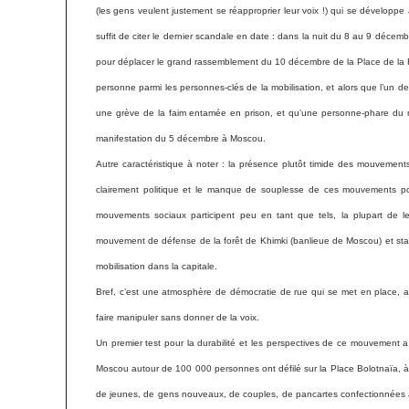
(les gens veulent justement se réapproprier leur voix !) qui se développ
suffit de citer le dernier scandale en date : dans la nuit du 8 au 9 décem
pour déplacer le grand rassemblement du 10 décembre de la Place de la R
personne parmi les personnes-clés de la mobilisation, et alors que l’un des
une grève de la faim entamée en prison, et qu’une personne-phare du m
manifestation du 5 décembre à Moscou.
Autre caractéristique à noter : la présence plutôt timide des mouvement
clairement politique et le manque de souplesse de ces mouvements
p
mouvements sociaux participent peu en tant que tels, la plupart de le
mouvement de défense de la forêt de Khimki (banlieue de Moscou) et sta
mobilisation dans la capitale.
Bref, c’est une atmosphère de démocratie de rue qui se met en place, as
faire manipuler sans donner de la voix.
Un
premier test pour la durabilité et les perspectives de ce mouvement 
Moscou autour de 100 000 personnes ont défilé sur la Place Bolotnaïa, à
de jeunes, de gens nouveaux, de couples, de pancartes confectionnées a