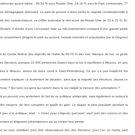
appelons-les quand même : 49,54 % pour Russie Unie, 19,16 % pour le Parti communiste,
??
te démagogique Jirinovski). Le parti du pouvoir a donc perdu la majorité constitutionnelle à
ie des commentateurs, ce chiffre surévalue le réel score de Russie Unie de 10 à 15 %. Et,
 Russes. Il résulte d’une concession faite au mécontentement croissant d’une grande partie
’est couramment désigné le parti au pouvoir, formule inventée et popularisée par le blogueur
 du Centre fédéral des objectifs de l’ordre de 60-70 % des voix. Manque de bol, ce geste
n des élections, presque 10 000 personnes étaient dans la rue à manifester à Moscou, un peu
rêtées à Moscou, autour de deux cents à Saint-Pétersbourg. Ce qui n’a pas empêché les
 Comment expliquer ce revirement de situation, alors que la majorité des électeurs, depuis un
-chose ? Qui sont ces gens qui sortent dans la rue malgré la menace des arrestations ?
rti au pouvoir, non seulement du fait de sa politique antisociale, mais également et surtout à
les citoyens, de leur corruption et appât du gain. Le slogan le plus populaire pendant la
 peu à la politique, était : «
Votez pour n’importe quel parti, sauf celui des escrocs et des
eaucrates et dirigeants présomptueux qui se croient tout permis.
 se sont mobilisés pour être observateurs lors des élections, pour l’un ou l’autre parti