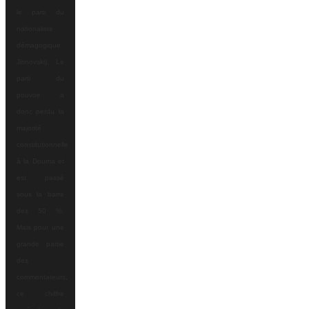
le parti du
nationaliste
démagogique
Jirinovski). Le
parti du
pouvoir a
donc perdu la
majorité
constitutionnelle
à la Douma et
est passé
sous la barre
des 50 %.
Mais pour une
grande partie
des
commentateurs,
ce chiffre