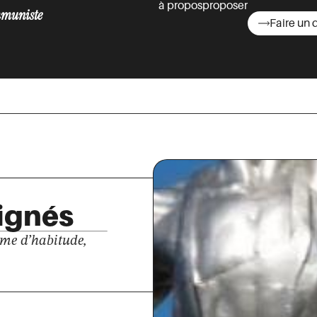
à propos
proposer
muniste
Faire un 
asts
dignés
omme d’habitude,