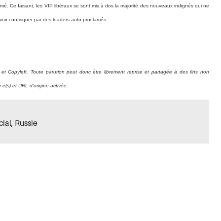
ermé.
Ce faisant, les VIP libéraux se sont mis à dos la majorité des nouveaux indignés qui ne
a voir confisquer par des leaders auto-proclamés.
 et Copyleft. Toute parution peut donc être librement reprise et partagée à des fins non
·e(s) et URL d’origine activée.
ial
,
Russie