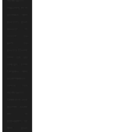
falsifications
massives et la
pression des
pouvoirs pour
assurer la
victoire du
parti du
pouvoir Russie
Unie. Ce qui
change, c’est
l’ampleur des
protestations
contre ces
falsifications.
Cette fois, une
grande partie
de la
population se
lève pour