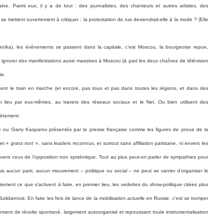
ine. Parmi eux, il y a de tout : des journalistes, des chanteurs et autres artistes, des
 mettent ouvertement à critiquer : la protestation de rue deviendrait-elle à la mode ? (Elle
stroïka), les évènements se passent dans la capitale, c’est Moscou, la bourgeoise repue,
ent ignorer des manifestations aussi massives à Moscou (à part les deux chaînes de télévision
ie.
tent le train en marche (et encore
, pas tous et pas dans toutes les régions, et dans des
r lieu par eux-mêmes, au travers des réseaux sociaux et le Net. Ou bien utilisent des
lètement.
chine ou Garry Kasparov présentés par la presse française comme les
figures de proue de la
 et «
grass root
», sans leaders reconnus, et surtout sans affiliation partisane, ni envers les
envers ceux de l’opposition non systémique. Tout au plus peut-on parler de sympathies pour
ais aucun parti, aucun mouvement – politique ou social – ne peut se vanter d’organiser le
ement ce que s’activent à faire, en premier lieu, les vedettes du show-politique citées plus
olidarnost. En faire les fers de lance de la mobilisation actuelle en Russie, c’est se tromper
ement de révolte spontané, largement autoorganisé et repoussant toute instrumentalisation