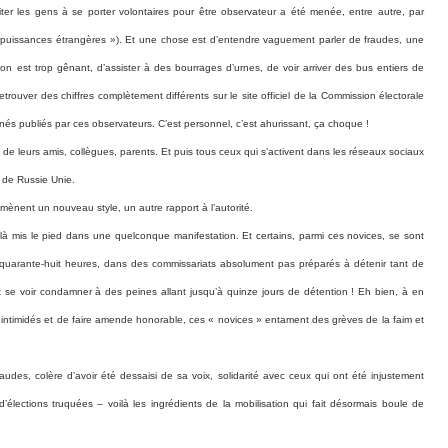
r les gens à se porter volontaires pour être observateur a été menée, entre autre, par
 puissances étrangères »). Et une chose est d’entendre vaguement parler de fraudes, une
n est trop gênant, d’assister à des bourrages d’urnes, de voir arriver des bus entiers de
trouver des chiffres complètement différents sur le site officiel de la Commission électorale
nés publiés par ces observateurs. C’est personnel, c’est ahurissant, ça choque !
 leurs amis, collègues, parents. Et puis tous ceux qui s’activent dans les réseaux sociaux
 de Russie Unie.
ènent un nouveau style, un autre rapport à l’autorité.
 mis le pied dans une quelconque manifestation. Et certains, parmi ces novices, se sont
à quarante-huit heures, dans des commissariats absolument pas préparés à détenir tant de
t se voir condamner à des peines allant jusqu’à quinze jours de détention ! Eh bien, à en
re intimidés et de faire amende honorable, ces « novices » entament des grèves de la faim et
fraudes, colère d’avoir été dessaisi de sa voix, solidarité avec ceux qui ont été injustement
d’élections truquées – voilà les ingrédients de la mobilisation qui fait désormais boule de