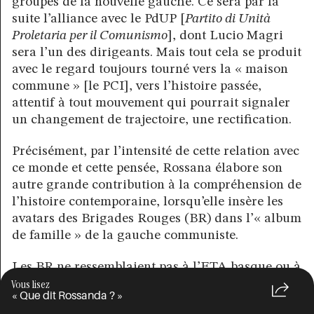
groupes de la nouvelle gauche. Ce sera par la
suite l’alliance avec le PdUP [
Partito di Unità
Proletaria per il Comunismo
], dont Lucio Magri
sera l’un des dirigeants. Mais tout cela se produit
avec le regard toujours tourné vers la « maison
commune » [le PCI], vers l’histoire passée,
attentif à tout mouvement qui pourrait signaler
un changement de trajectoire, une rectification.
Précisément, par l’intensité de cette relation avec
ce monde et cette pensée, Rossana élabore son
autre grande contribution à la compréhension de
l’histoire contemporaine, lorsqu’elle insère les
avatars des Brigades Rouges (BR) dans l’« album
de famille » de la gauche communiste.
Les BR ne ressemblaient pas à l’ETA basque ou à
Vous lisez
l’Armée républicaine irlandaise (IRA), ni à la
« Que dit Rossanda ? »
Rote Armee Fraktion (Fraction Armée Rouge-