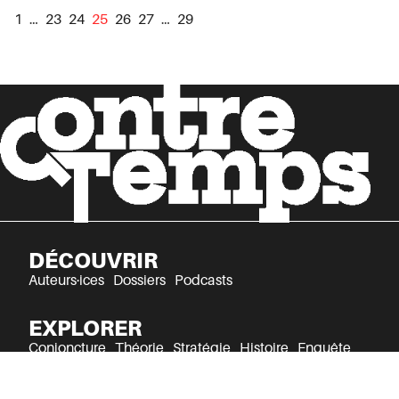
1
…
23
24
25
26
27
…
29
DÉCOUVRIR
Auteurs·ices
Dossiers
Podcasts
EXPLORER
Conjoncture
Théorie
Stratégie
Histoire
Enquête
Culture
Récits