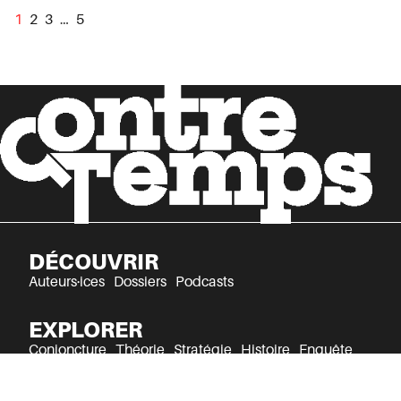
1
2
3
…
5
DÉCOUVRIR
Auteurs·ices
Dossiers
Podcasts
EXPLORER
Conjoncture
Théorie
Stratégie
Histoire
Enquête
Culture
Récits