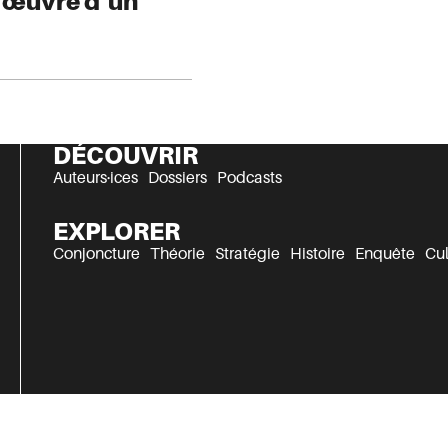
t œuvre d’un
DÉCOUVRIR
Auteurs·ices
Dossiers
Podcasts
EXPLORER
Conjoncture
Théorie
Stratégie
Histoire
Enquête
Cul