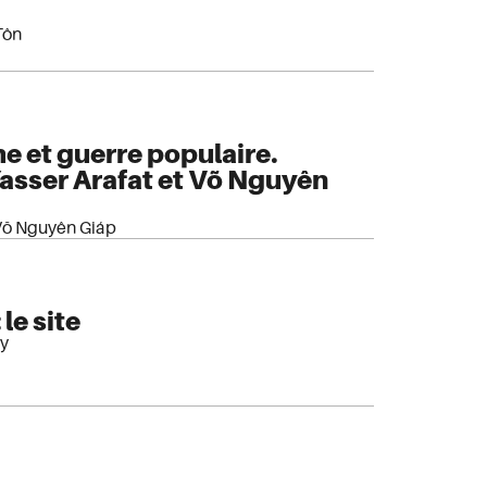
Tôn
e et guerre populaire.
Yasser Arafat et Võ Nguyên
Võ Nguyên Giáp
 le site
vy