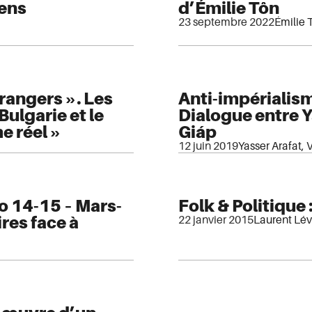
iens
d’Émilie Tôn
23 septembre 2022
Émilie 
trangers ». Les
Anti-impérialism
Bulgarie et le
Dialogue entre 
e réel »
Giáp
12 juin 2019
Yasser Arafat
,
o 14-15 – Mars-
Folk & Politique :
res face à
22 janvier 2015
Laurent Lé