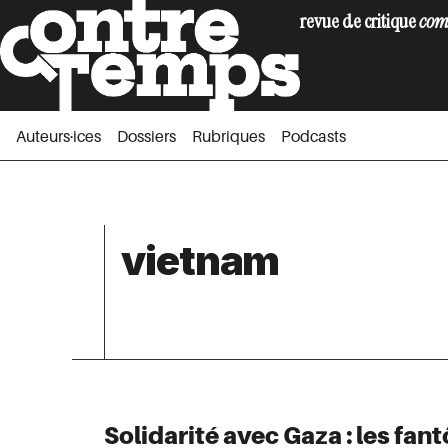
revue de critique
com
Auteurs·ices
Dossiers
Rubriques
Podc
Auteurs·ices
Dossiers
Rubriques
Podcasts
vietnam
Solidarité avec Gaza : les fa