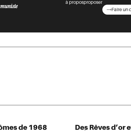
à propos
proposer
muniste
Faire un 
asts
ntômes de 1968
Des Rêves d’or e