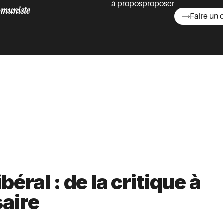
à propos
proposer
muniste
Faire un 
asts
éral : de la critique à
saire