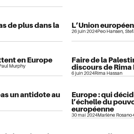
as de plus dans la
L’Union européenn
26 juin 2024
Peo Hansen
,
Ste
ttent en Europe
Faire de la Palest
discours de Rima
Paul Murphy
6 juin 2024
Rima Hassan
as un antidote au
Europe : qui décid
l’échelle du pouvo
européenne
30 mai 2024
Marlène Rosano