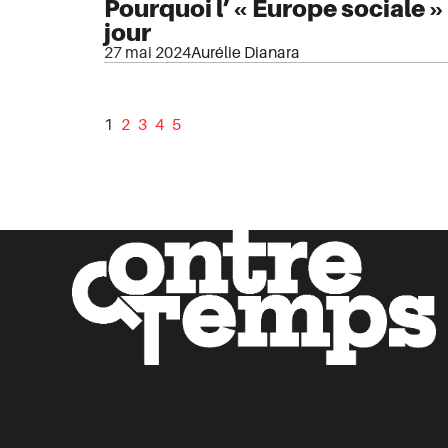
Pourquoi l’« Europe sociale » 
jour
27 mai 2024
Aurélie Dianara
1
2
3
4
5