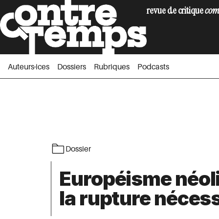
revue de critique
com
Auteurs·ices
Dossiers
Rubriques
Podc
Auteurs·ices
Dossiers
Rubriques
Podcasts
Dossier
Européisme néolib
la rupture néces