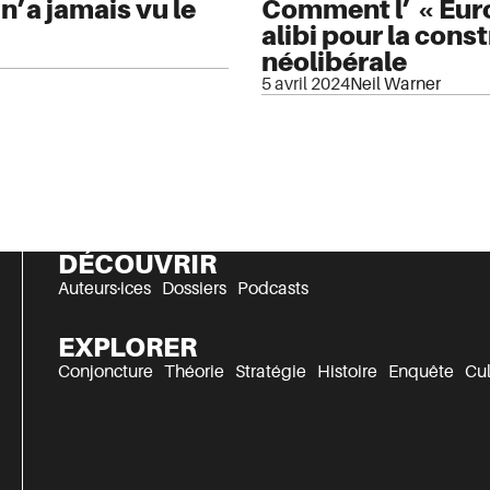
n’a jamais vu le
Comment l’ « Euro
alibi pour la cons
néolibérale
5 avril 2024
Neil Warner
DÉCOUVRIR
Auteurs·ices
Dossiers
Podcasts
EXPLORER
Conjoncture
Théorie
Stratégie
Histoire
Enquête
Cul