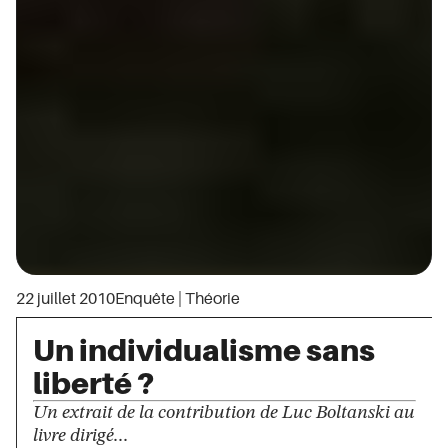
22 juillet 2010
Enquête
|
Théorie
Un individualisme sans
liberté ?
Un extrait de la contribution de Luc Boltanski au
livre dirigé...