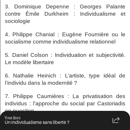
3. Dominique Depenne : Georges Palante
contre Émile Durkheim : Individualisme et
sociologie
4. Philippe Chanial : Eugène Fournière ou le
socialisme comme individualisme relationnel
5. Daniel Colson
: Individuation et subjectivité.
Le modèle libertaire
6. Nathalie Heinich
: L’artiste, type idéal de
l’individu dans la modernité ?
7. Philippe Caumières : La privatisation des
individus : l’approche du social par Castoriadis
en question
Vous lisez
Un individualisme sans liberté ?
8. Eva Illouz : Raison et émotion dans la