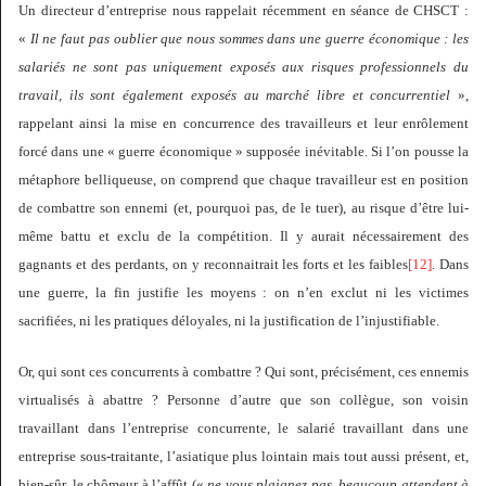
Un directeur d’entreprise nous rappelait récemment en séance de CHSCT :
«
Il ne faut pas oublier que nous sommes dans une guerre économique : les
salariés ne sont pas uniquement exposés aux risques professionnels du
travail, ils sont également exposés au marché libre et concurrentiel
»,
rappelant ainsi la mise en concurrence des travailleurs et leur enrôlement
forcé dans une « guerre économique » supposée inévitable. Si l’on pousse la
métaphore belliqueuse, on comprend que chaque travailleur est en position
de combattre son ennemi (et, pourquoi pas, de le tuer), au risque d’être lui-
même battu et exclu de la compétition. Il y aurait nécessairement des
gagnants et des perdants, on y reconnaitrait les forts et les faibles
[12]
. Dans
une guerre, la fin justifie les moyens : on n’en exclut ni les victimes
sacrifiées, ni les pratiques déloyales, ni la justification de l’injustifiable.
Or, qui sont ces concurrents à combattre ? Qui sont, précisément, ces ennemis
virtualisés à abattre ? Personne d’autre que son collègue, son voisin
travaillant dans l’entreprise concurrente, le salarié travaillant dans une
entreprise sous-traitante, l’asiatique plus lointain mais tout aussi présent, et,
bien-sûr, le chômeur à l’affût («
ne vous plaignez pas, beaucoup attendent à