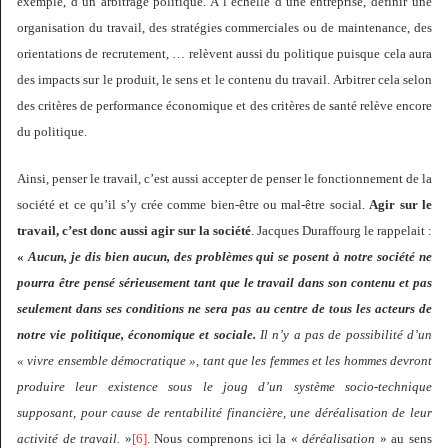
exemple, d’un arbitrage politique. A l’échelle d’une entreprise, définir une
organisation du travail, des stratégies commerciales ou de maintenance, des
orientations de recrutement, … relèvent aussi du politique puisque cela aura
des impacts sur le produit, le sens et le contenu du travail. Arbitrer cela selon
des critères de performance économique et des critères de santé relève encore
du politique.
Ainsi, penser le travail, c’est aussi accepter de penser le fonctionnement de la
société et ce qu’il s’y crée comme bien-être ou mal-être social.
Agir sur le
travail, c’est donc aussi agir sur la société
. Jacques Duraffourg
le rappelait :
«
Aucun, je dis bien aucun, des problèmes qui se posent à notre société ne
pourra être pensé sérieusement tant que le travail dans son contenu et pas
seulement dans ses conditions ne sera pas au centre de tous les acteurs de
notre vie politique, économique et sociale
.
Il n’y a pas de possibilité d’un
« vivre ensemble démocratique », tant que les femmes et les hommes devront
produire leur existence sous le joug d’un système socio-technique
supposant, pour cause de rentabilité financière, une déréalisation de leur
activité de travail.
»
[6]
. Nous comprenons ici la «
déréalisation
» au sens