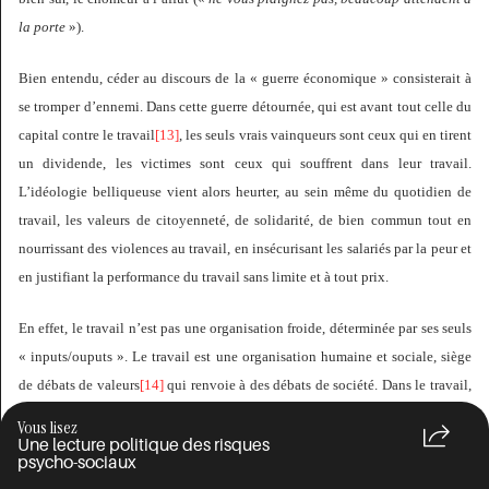
la porte
»).
Bien entendu, céder au discours de la « guerre économique » consisterait à
se
tromper d’ennemi. Dans cette guerre détournée, qui est avant tout celle du
capital contre le travail
[13]
, les seuls vrais vainqueurs sont ceux qui en tirent
un dividende, les victimes sont ceux qui souffrent dans leur travail.
L’idéologie belliqueuse vient alors heurter, au sein même du quotidien de
travail, les valeurs de citoyenneté, de solidarité, de bien commun tout en
nourrissant des violences au travail, en insécurisant les salariés par la peur et
en justifiant la performance du travail sans limite et à tout prix.
En effet, le travail n’est pas une organisation froide, déterminée par ses seuls
« inputs/ouputs ». Le travail est une organisation humaine et sociale, siège
de débats de valeurs
[14]
qui renvoie à des débats de société. Dans le travail,
chacun est appelé à arbitrer son action au sein de tensions entre des
Vous lisez
valeurs marchandes et des valeurs non-marchandes
: productivité contre
Une lecture politique des risques
psycho-sociaux
sécurité dans les industries à risques, rentabilité contre qualité, résultats