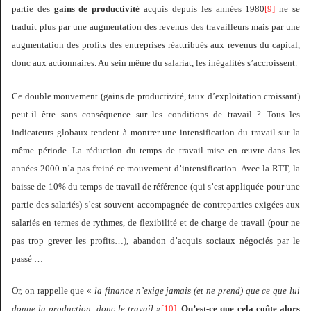
partie des
gains de productivité
acquis depuis les années 1980
[9]
ne se
traduit plus par une augmentation des revenus des travailleurs mais par une
augmentation des profits des entreprises réattribués aux revenus du capital,
donc aux actionnaires. Au sein même du salariat, les inégalités s’accroissent.
Ce double mouvement (gains de productivité, taux d’exploitation croissant)
peut-il être sans conséquence sur les conditions de travail ? Tous les
indicateurs globaux tendent à montrer une intensification du travail sur la
même période. La réduction du temps de travail mise en œuvre dans les
années 2000 n’a pas freiné ce mouvement d’intensification. Avec la RTT, la
baisse de 10% du temps de travail de référence (qui s’est appliquée pour une
partie des salariés) s’est souvent accompagnée de contreparties exigées aux
salariés en termes de rythmes, de flexibilité et de charge de travail (pour ne
pas trop grever les profits…), abandon d’acquis sociaux négociés par le
passé …
Or, on rappelle que «
la finance n’exige jamais (et ne prend) que ce que lui
donne la production, donc le travail
»
[10]
.
Qu’est-ce que cela coûte alors