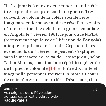
Il n’est jamais facile de déterminer quand a été
tiré le premier coup de feu d’une guerre. Très
souvent, le volcan de la colère sociale reste
longtemps endormi avant de se réveiller. Nombre
d’auteurs situent le début de la guerre coloniale
en Angola le 4 février 1961, le jour où le MPLA
(Mouvement populaire de libération de l’Angola)
attaque les prisons de Luanda. Cependant, les
événements du 4 février ne peuvent s’expliquer
sans le massacre de Baixa de Cassanje qui, selon
Dalila Mateus, constitue la « répétition générale
de la guerre coloniale
[14]
». Entre dix mille et
vingt mille personnes trouvent la mort au cours
de cette répression meurtrière. Désormais, rien
ne serait plus comme avant. Le Portugal
Vous lisez
affronterait, treize ans durant, une guerre de
Aux origines de la Révolution
portugaise. Un extrait du livre de
résistance.
Raquel Varela