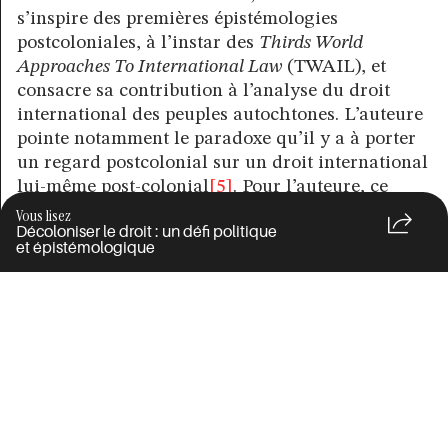
s’inspire des premières épistémologies
postcoloniales, à l’instar des
Thirds World
Approaches To International Law
(TWAIL), et
consacre sa contribution à l’analyse du droit
international des peuples autochtones. L’auteure
pointe notamment le paradoxe qu’il y a à porter
un regard postcolonial sur un droit international
lui-même post-colonial
[5]
. Pour l’auteure, ce
droit, sous couvert d’un discours de
Vous lisez
Décoloniser le droit : un défi politique
l’émancipation, de l’égalité et de l’universalité,
et épistémologique
reproduit en réalité des logiques et des rapports
de domination et de discrimination. Son constat
est sans équivoque :
« Ce n’est pas parce qu’a émergé un droit de la
décolonisation qu’il y a eu décolonisation du droit et
peut-être encore moins décolonisation des esprits
des juristes. Aussi peut-on parler non seulement de