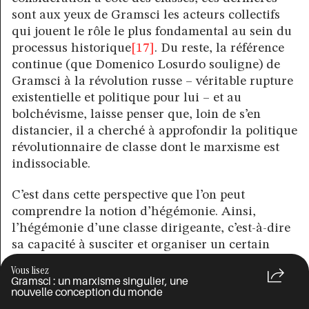
sont aux yeux de Gramsci les acteurs collectifs
qui jouent le rôle le plus fondamental au sein du
processus historique
[17]
. Du reste, la référence
continue (que Domenico Losurdo souligne) de
Gramsci à la révolution russe – véritable rupture
existentielle et politique pour lui – et au
bolchévisme, laisse penser que, loin de s’en
distancier, il a cherché à approfondir la politique
révolutionnaire de classe dont le marxisme est
indissociable.
C’est dans cette perspective que l’on peut
comprendre la notion d’hégémonie. Ainsi,
l’hégémonie d’une classe dirigeante, c’est-à-dire
sa capacité à susciter et organiser un certain
niveau de consentement chez les autres groupes
Vous lisez
sociaux, ne saurait être réduite à la culture.
Gramsci : un marxisme singulier, une
nouvelle conception du monde
D’une part, elle est toujours également, et