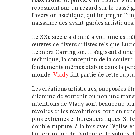
classicisme, depuis ses antécédents de 
reposaient sur un regard sur le passé gr
l’aversion ascétique, qui imprègne l’i
naissance des avant-gardes artistiques.
Le XXe siècle a donné à voir une esthét
œuvres de divers artistes tels que Luc
Leonora Carrington. Il s’agissait d’une
technique, la conception de la couleur e
fondements mêmes établis dans la perce
monde.
Vlady
fait partie de cette rupt
Les créations artistiques, supposées êt
dilemme de soutenir ou non une transfo
intentions de Vlady sont beaucoup plu
révoltes et les révolutions, tout en re
plus extrêmes et bureaucratiques. Si l
double rupture, à la fois avec l’église e
l’interruption de l’auteur et le sphinx