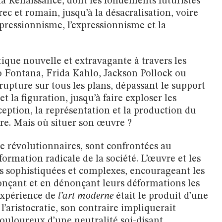
la Renaissance, dont les fondements futuristes
ec et romain, jusqu’à la désacralisation, voire
mpressionnisme, l’expressionnisme et la
ique nouvelle et extravagante à travers les
io Fontana, Frida Kahlo, Jackson Pollock ou
 rupture sur tous les plans, dépassant le support
t la figuration, jusqu’à faire exploser les
ption, la représentation et la production du
ure. Mais où situer son œuvre ?
re révolutionnaires, sont confrontées au
rmation radicale de la société. L’œuvre et les
s sophistiquées et complexes, encourageant les
nonçant et en dénonçant leurs déformations les
’expérience de
l’art moderne
était le produit d’une
t l’aristocratie, son contraire impliquerait
 douloureux d’une neutralité soi-disant