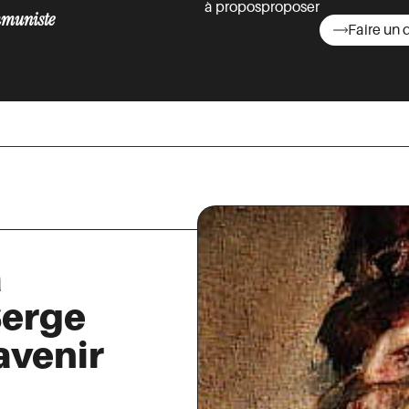
à propos
proposer
muniste
Faire un 
asts
a
Serge
avenir