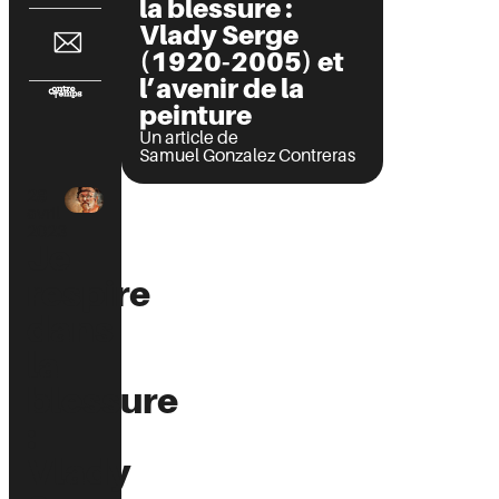
la blessure :
Vlady Serge
(1920-2005) et
l’avenir de la
peinture
Un article de
Samuel Gonzalez Contreras
28
avril
2023
Je
respire
dans
la
blessure
:
Vlady