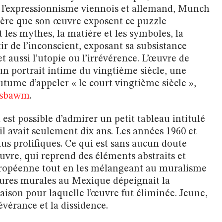
s à l’expressionnisme viennois et allemand, Munch
rière que son œuvre exposent ce puzzle
t les mythes, la matière et les symboles, la
tir de l’inconscient, exposant sa subsistance
 et aussi l’utopie ou l’irrévérence. L’œuvre de
un portrait intime du vingtième siècle, une
outume d’appeler « le court vingtième siècle »,
bsbawm
.
 est possible d’admirer un petit tableau intitulé
’il avait seulement dix ans. Les années 1960 et
lus prolifiques. Ce qui est sans aucun doute
œuvre, qui reprend des éléments abstraits et
européenne tout en les mélangeant au muralisme
tures murales au Mexique dépeignait la
raison pour laquelle l’œuvre fut éliminée. Jeune,
vérance et la dissidence.