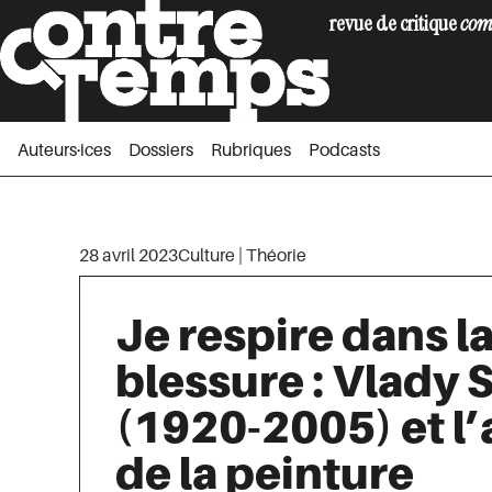
revue de critique
com
Auteurs·ices
Dossiers
Rubriques
Podc
Auteurs·ices
Dossiers
Rubriques
Podcasts
28 avril 2023
Culture
|
Théorie
Je respire dans l
blessure : Vlady 
(1920-2005) et l’
de la peinture