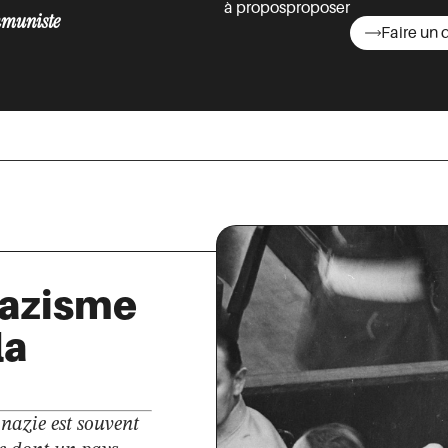
à propos
proposer
muniste
Faire un 
asts
nazisme
la
nazie est souvent