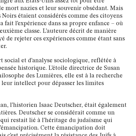
gré aux États-Unis assez tôt pour être
e mort nazies et leur souvenir obsédant. Mais
es Noirs étaient considérés comme des citoyens
a fait l’expérience dans sa propre enfance – où
 deuxième classe. L’auteure décrit de manière
yé de rejeter ces expériences comme étant sans
er.
 social et d’analyse sociologique, reflétée à
pensée historique. L’étoile directrice de Susan
losophe des Lumières, elle est à la recherche
leur intellect pour dépasser les limites
, l’historien Isaac Deutscher, était également
ntières. Deutscher se considérait comme un
 qui restait lié à l’héritage du judaïsme qui
 l’émancipation. Cette émancipation doit
s c’est précisément la résistance des Juifs à