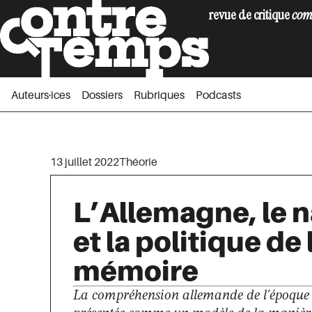
revue de critique
com
Auteurs·ices
Dossiers
Rubriques
Podc
Auteurs·ices
Dossiers
Rubriques
Podcasts
13 juillet 2022
Théorie
L’Allemagne, le 
et la politique de 
mémoire
La compréhension allemande de l'époque 