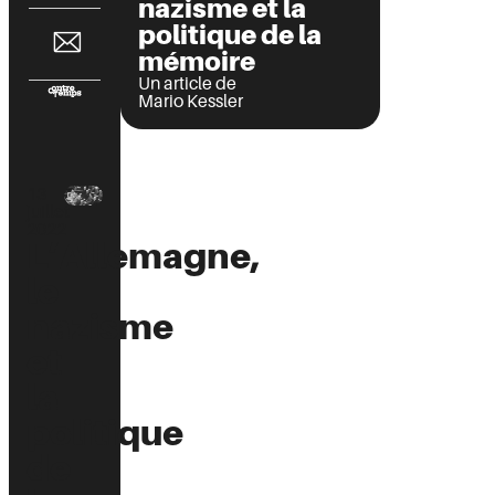
nazisme et la
politique de la
mémoire
Un article de
Mario Kessler
13
juillet
2022
L’Allemagne,
le
nazisme
et
la
politique
de