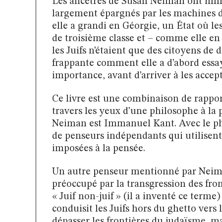
Les ancêtres de Susan Neiman ont immi
largement épargnés par les machines d
elle a grandi en Géorgie, un État où l
de troisième classe et – comme elle en 
les Juifs n’étaient que des citoyens de
frappante comment elle a d’abord essa
importance, avant d’arriver à les accept
Ce livre est une combinaison de rapport
travers les yeux d’une philosophe à la 
Neiman est Immanuel Kant. Avec le phi
de penseurs indépendants qui utilisent 
imposées à la pensée.
Un autre penseur mentionné par Neiman
préoccupé par la transgression des fro
« Juif non-juif » (il a inventé ce terme)
conduisit les Juifs hors du ghetto vers
dépasser les frontières du judaïsme, mai