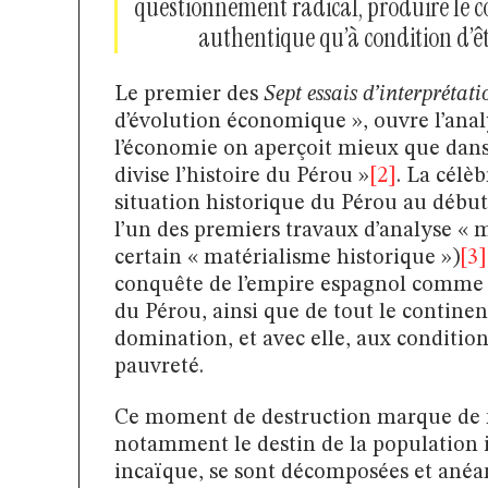
questionnement radical, produire le co
authentique qu’à condition d’êt
Le premier des
Sept essais d’interprétati
d’évolution économique », ouvre l’analy
l’économie on aperçoit mieux que dans 
divise l’histoire du Pérou »
[2]
. La célè
situation historique du Pérou au débu
l’un des premiers travaux d’analyse « 
certain « matérialisme historique »)
[3]
conquête de l’empire espagnol comme u
du Pérou, ainsi que de tout le continen
domination, et avec elle, aux condition
pauvreté.
Ce moment de destruction marque de ma
notamment le destin de la population i
incaïque, se sont décomposées et anéa