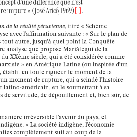
ncept d’une différence que n’est
re impure » (José Aricó, 1969)
[1]
.
on de la réalité péruvienne
, titré « Schème
se avec l’affirmation suivante : « Sur le plan de
tout autre, jusqu’à quel point la Conquête
bre analyse que propose Mariátegui de la
t du XXème siècle, qui a été considérée comme
marxiste » en Amérique Latine (ou inspirée d’un
, établit en toute rigueur le moment de la
n moment de rupture, qui a scindé l’histoire
t latino-américain, en le soumettant à sa
s de servitude, de dépouillement et, bien sûr, de
nière irréversible l’avenir du pays, et
ndigène. « La société indigène, l’économie
nties complètement suit au coup de la