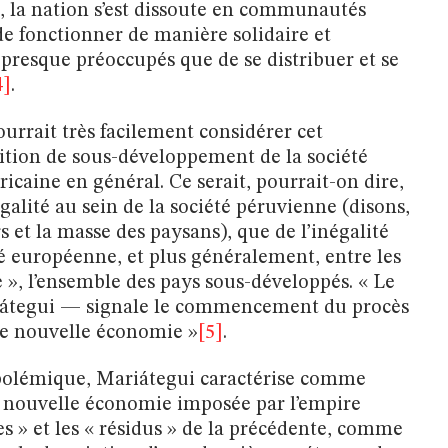
é, la nation s’est dissoute en communautés
 de fonctionner de manière solidaire et
presque préoccupés que de se distribuer et se
4]
.
urrait très facilement considérer cet
tion de sous-développement de la société
ricaine en général. Ce serait, pourrait-on dire,
négalité au sein de la société péruvienne (disons,
rs et la masse des paysans), que de l’inégalité
té européenne, et plus généralement, entre les
 », l’ensemble des pays sous-développés. « Le
iátegui — signale le commencement du procès
ne nouvelle économie »
[5]
.
 polémique, Mariátegui caractérise comme
 la nouvelle économie imposée par l’empire
nes » et les « résidus » de la précédente, comme