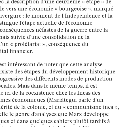
ec la description d’une deuxième « étape » de
ale vers une économie « bourgeoise », marqué
nvergure : le moment de l’Independence et la
istingue l’étape actuelle de l’économie
 conséquences néfastes de la guerre entre la
mais suivie d’une consolidation de la
d’un « prolétariat », conséquence du
tal financier.
 est intéressant de noter que cette analyse
xiste des étapes du développement historique
progressive des différents modes de production
ciales. Mais dans le même temps, il est
 ici de la coexistence chez les Incas des
ormes économiques (Mariátegui parle d’un
hérité de la colonie, et du « communisme inca »,
elle le genre d’analyses que Marx développe
ques et dans quelques cahiers plutôt tardifs à