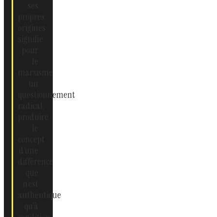
ses
propres
origines
signifie
pour
le
marxisme
un
questionnement
radical,
produire
le
concept
d’une
différence
que
n’est
authentique
qu’à