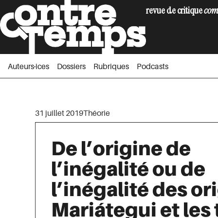
revue de critique
com
Auteurs·ices
Dossiers
Rubriques
Podc
Auteurs·ices
Dossiers
Rubriques
Podcasts
31 juillet 2019
Théorie
De l’origine de
l’inégalité ou de
l’inégalité des or
Mariátegui et les