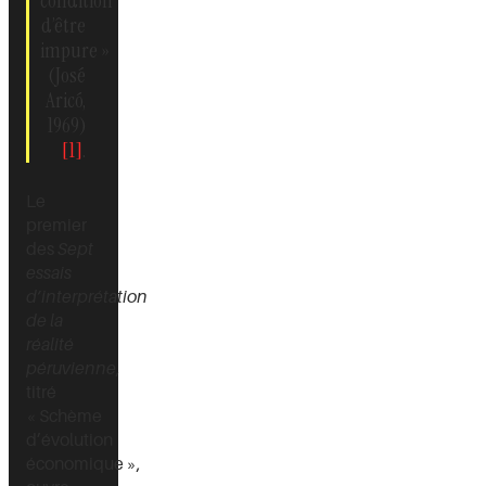
condition
d’être
impure »
(José
Aricó,
1969)
[1]
.
Le
premier
des
Sept
essais
d’interprétation
de la
réalité
péruvienne
,
titré
« Schème
d’évolution
économique »,