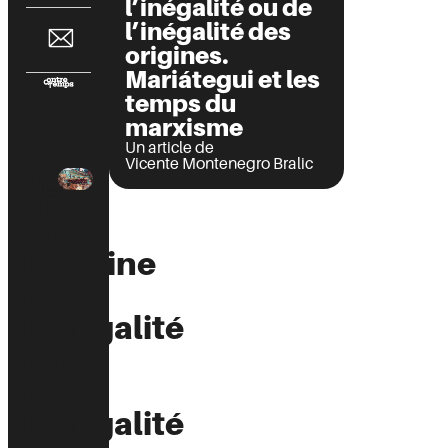
l’inégalité ou de
l’inégalité des
origines.
Mariátegui et les
temps du
marxisme
Un article de
Vicente Montenegro Bralic
31
juillet
2019
De
l’origine
de
l’inégalité
ou
de
l’inégalité