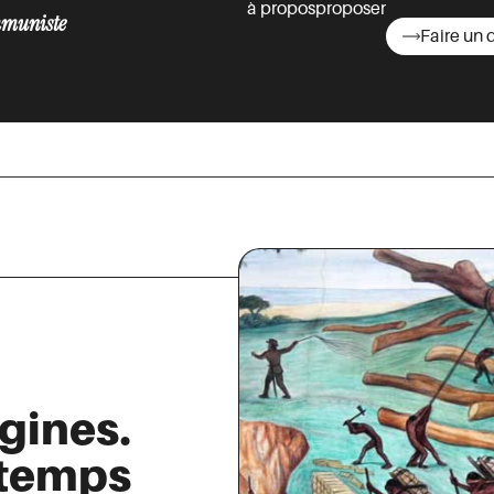
à propos
proposer
muniste
Faire un 
asts
igines.
 temps