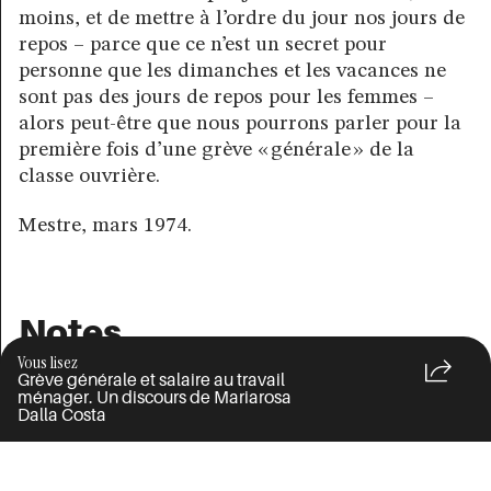
moins, et de mettre à l’ordre du jour nos jours de
repos – parce que ce n’est un secret pour
personne que les dimanches et les vacances ne
sont pas des jours de repos pour les femmes –
alors peut-être que nous pourrons parler pour la
première fois d’une grève « générale » de la
classe ouvrière.
Mestre, mars 1974.
Notes
Vous lisez
[1]
C’est-à-dire des structures d’assistance
Grève générale et salaire au travail
ménager. Un discours de Mariarosa
sociale, gérées par l’État, pour diffé­rentes
Dalla Costa
catégories d’usagers comme les garderies, les
écoles maternelles, les maisons de retraite pour
personnes âgées, les communautés pour